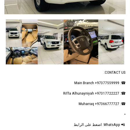
CONTACT US:
☎: Main Branch +97377559999
☎: Riffa Alhunayniyah +97317722227
☎: Muharraq +97366777727
•
📲 WhatsApp: اضغط على الرابط