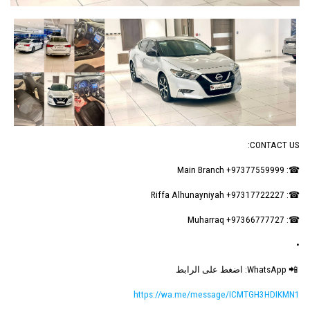
CONTACT US:
☎: Main Branch +97377559999
☎: Riffa Alhunayniyah +97317722227
☎: Muharraq +97366777727
•
📲 WhatsApp: اضغط على الرابط
https://wa.me/message/ICMTGH3HDIKMN1