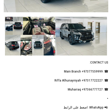
CONTACT US:
☎: Main Branch +97377559999
☎: Riffa Alhunayniyah +97317722227
☎: Muharraq +97366777727
•
📲 WhatsApp: اضغط على الرابط