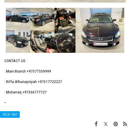
CONTACT US:
: Main Branch +97377559999
: Riffa Alhunayniyah +97317722227
: Muharraq +97366777727
•
SOLD - Sold